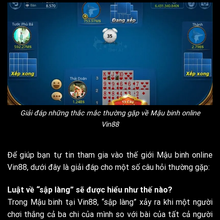
Giải đáp những thắc mắc thường gặp về Mậu binh online
Vin88
Để giúp bạn tự tin tham gia vào thế giới Mậu binh online
Vin88, dưới đây là giải đáp cho một số câu hỏi thường gặp:
Luật về “sập làng” sẽ được hiểu như thế nào?
Trong Mậu binh tại Vin88, “sập làng” xảy ra khi một người
chơi thắng cả ba chi của mình so với bài của tất cả người