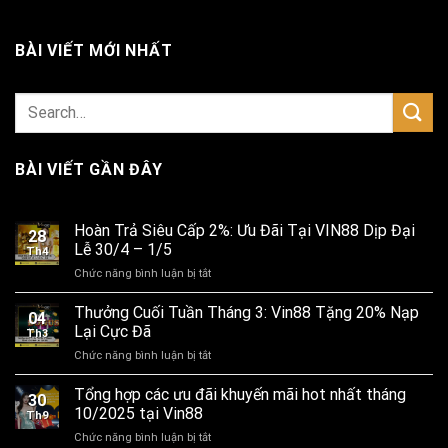
BÀI VIẾT MỚI NHẤT
BÀI VIẾT GẦN ĐÂY
Hoàn Trả Siêu Cấp 2%: Ưu Đãi Tại VIN88 Dịp Đại
28
Lễ 30/4 – 1/5
Th4
ở
Chức năng bình luận bị tắt
Hoàn
Trả
Thưởng Cuối Tuần Tháng 3: Vin88 Tặng 20% Nạp
04
Siêu
Lại Cực Đã
Th3
Cấp
ở
Chức năng bình luận bị tắt
2%:
Thưởng
Ưu
Cuối
Tổng hợp các ưu đãi khuyến mãi hot nhất tháng
Đãi
30
Tuần
Tại
10/2025 tại Vin88
Th9
Tháng
VIN88
ở
Chức năng bình luận bị tắt
3:
Dịp