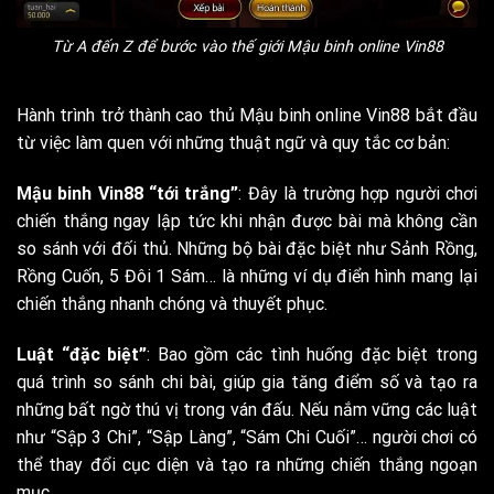
Từ A đến Z để bước vào thế giới Mậu binh online Vin88
Hành trình trở thành cao thủ Mậu binh online Vin88 bắt đầu
từ việc làm quen với những thuật ngữ và quy tắc cơ bản:
Mậu binh Vin88 “tới trắng”
: Đây là trường hợp người chơi
chiến thắng ngay lập tức khi nhận được bài mà không cần
so sánh với đối thủ. Những bộ bài đặc biệt như Sảnh Rồng,
Rồng Cuốn, 5 Đôi 1 Sám… là những ví dụ điển hình mang lại
chiến thắng nhanh chóng và thuyết phục.
Luật “đặc biệt”
: Bao gồm các tình huống đặc biệt trong
quá trình so sánh chi bài, giúp gia tăng điểm số và tạo ra
những bất ngờ thú vị trong ván đấu. Nếu nắm vững các luật
như “Sập 3 Chi”, “Sập Làng”, “Sám Chi Cuối”… người chơi có
thể thay đổi cục diện và tạo ra những chiến thắng ngoạn
mục.