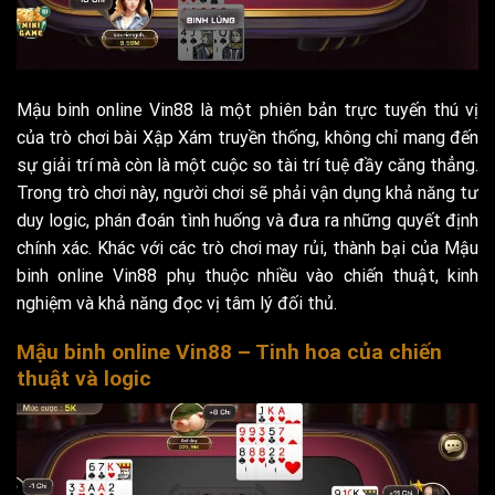
Mậu binh online Vin88 là một phiên bản trực tuyến thú vị
của trò chơi bài Xập Xám truyền thống, không chỉ mang đến
sự giải trí mà còn là một cuộc so tài trí tuệ đầy căng thẳng.
Trong trò chơi này, người chơi sẽ phải vận dụng khả năng tư
duy logic, phán đoán tình huống và đưa ra những quyết định
chính xác. Khác với các trò chơi may rủi, thành bại của Mậu
binh online Vin88 phụ thuộc nhiều vào chiến thuật, kinh
nghiệm và khả năng đọc vị tâm lý đối thủ.
Mậu binh online Vin88 – Tinh hoa của chiến
thuật và logic