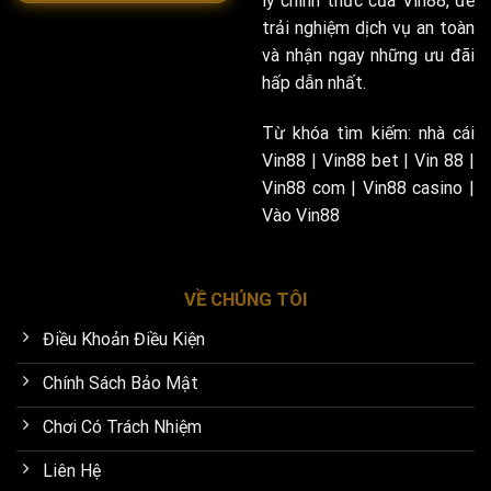
lý chính thức của Vin88, để
trải nghiệm dịch vụ an toàn
và nhận ngay những ưu đãi
hấp dẫn nhất.
Từ khóa tìm kiếm: nhà cái
Vin88 | Vin88 bet | Vin 88 |
Vin88 com | Vin88 casino |
Vào Vin88
VỀ CHÚNG TÔI
Điều Khoản Điều Kiện
Chính Sách Bảo Mật
Chơi Có Trách Nhiệm
Liên Hệ