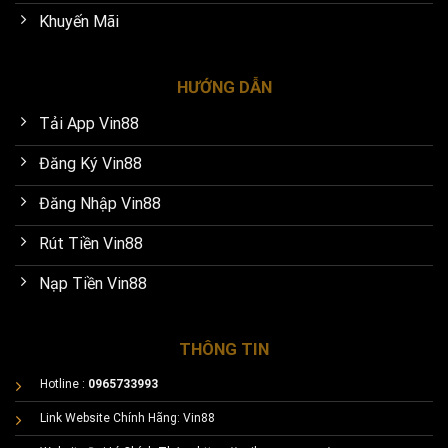
Khuyến Mãi
HƯỚNG DẪN
Tải App Vin88
Đăng Ký Vin88
Đăng Nhập Vin88
Rút Tiền Vin88
Nạp Tiền Vin88
THÔNG TIN
Hotline :
0965733993
Link Website Chính Hãng:
Vin88