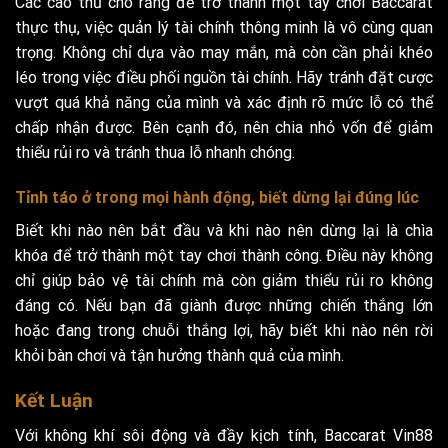
Các cao thủ cho rằng để trở thành một tay chơi Baccarat
thực thụ, việc quản lý tài chính thông minh là vô cùng quan
trọng. Không chỉ dựa vào may mắn, mà còn cần phải khéo
léo trong việc điều phối nguồn tài chính. Hãy tránh đặt cược
vượt quá khả năng của mình và xác định rõ mức lỗ có thể
chấp nhận được. Bên cạnh đó, nên chia nhỏ vốn để giảm
thiểu rủi ro và tránh thua lỗ nhanh chóng.
Tỉnh táo ở trong mọi hành động, biết dừng lại đúng lúc
Biết khi nào nên bắt đầu và khi nào nên dừng lại là chìa
khóa để trở thành một tay chơi thành công. Điều này không
chỉ giúp bảo vệ tài chính mà còn giảm thiểu rủi ro không
đáng có. Nếu bạn đã giành được những chiến thắng lớn
hoặc đang trong chuỗi thắng lợi, hãy biết khi nào nên rời
khỏi bàn chơi và tận hưởng thành quả của mình.
Kết Luận
Với không khí sôi động và đầy kịch tính,
Baccarat Vin88