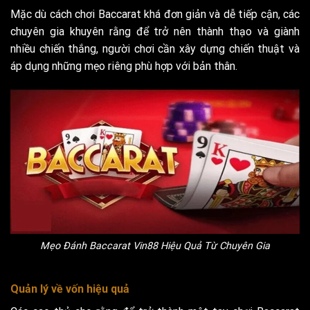
Mặc dù cách chơi Baccarat khá đơn giản và dễ tiếp cận, các
chuyên gia khuyên rằng để trở nên thành thạo và giành
nhiều chiến thắng, người chơi cần xây dựng chiến thuật và
áp dụng những mẹo riêng phù hợp với bản thân.
Mẹo Đánh Baccarat Vin88 Hiệu Quả Từ Chuyên Gia
Quản lý về vốn hiệu quả