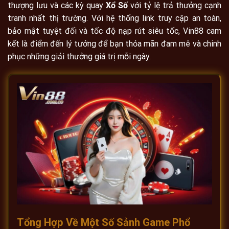
thượng lưu và các kỳ quay
Xổ Số
với tỷ lệ trả thưởng cạnh
tranh nhất thị trường. Với hệ thống link truy cập an toàn,
bảo mật tuyệt đối và tốc độ nạp rút siêu tốc, Vin88 cam
kết là điểm đến lý tưởng để bạn thỏa mãn đam mê và chinh
phục những giải thưởng giá trị mỗi ngày.
Tổng Hợp Về Một Số Sảnh Game Phổ