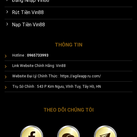
Đăng Nhập Vin88
tựa game E-Sports đình đám như Liên Minh Huyền
Thoại (League of Legends), Counter-Strike: Global
Rút Tiền Vin88
Offensive (CS:GO), Overwatch, Dota 2 và nhiều trò
Nạp Tiền Vin88
chơi khác, đáp ứng mọi đam mê của cộng đồng
game thủ.
THÔNG TIN
Hướng dẫn về cách để đăng ký – đăng
Hotline :
0965733993
nhập để chơi game tại Vin88
Link Website Chính Hãng:
Vin88
Để bắt đầu trải nghiệm các trò chơi hấp dẫn, người
Website Đại Lý Chính Thức :
https://agileapp.ru.com/
chơi cần đăng ký và đăng nhập vào tài khoản của
Trụ Sở Chính :
543 P. Kim Ngưu, Vĩnh Tuy, Tây Hồ, HN
mình. Dưới đây là hướng dẫn chi tiết về quy trình
đăng ký và đăng nhập trên nhà cái:
THEO DÕI CHÚNG TÔI
Hướng dẫn đăng ký tham gia Vin88
Để đăng ký tài khoản trên Vin88, người chơi có thể