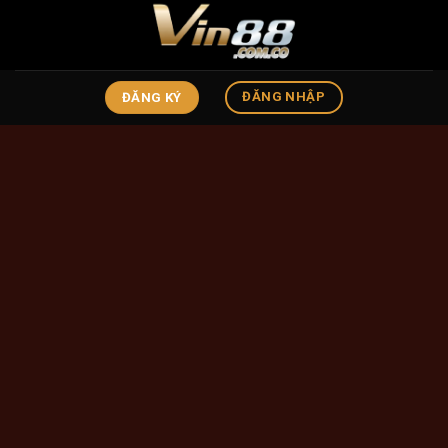
Bỏ
qua
nội
dung
ĐĂNG NHẬP
ĐĂNG KÝ