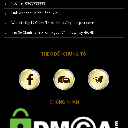
Hotline :
0965733993
Link Website Chính Hãng:
Vin88
Website Đại Lý Chính Thức :
https://agileapp.ru.com/
Trụ Sở Chính :
543 P. Kim Ngưu, Vĩnh Tuy, Tây Hồ, HN
THEO DÕI CHÚNG TÔI
CHỨNG NHẬN