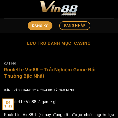
Bỏ
qua
nội
dung
ĐĂNG NHẬP
ĐĂNG KÝ
LƯU TRỮ DANH MỤC:
CASINO
CASINO
Roulette Vin88 – Trải Nghiệm Game Đổi
Thưởng Bậc Nhất
ĐĂNG VÀO
THÁNG 12 4, 2024
BỞI
LÝ CAO MINH
04
Th12
Roulette Vin88 hiện nay đang rất được nhiều người lựa