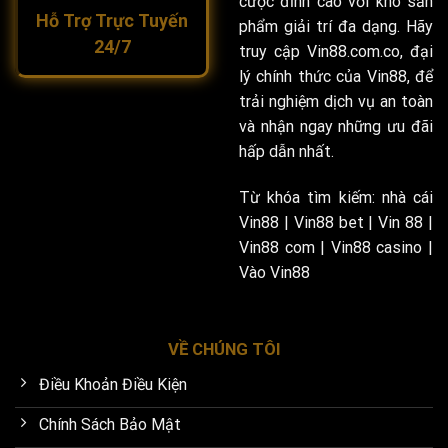
cược đỉnh cao với kho sản
Hướng
Hỗ Trợ Trực Tuyến
2024
phẩm giải trí đa dạng. Hãy
24/7
truy cập Vin88.com.co, đại
lý chính thức của Vin88, để
trải nghiệm dịch vụ an toàn
và nhận ngay những ưu đãi
hấp dẫn nhất.
Từ khóa tìm kiếm: nhà cái
Vin88 | Vin88 bet | Vin 88 |
Vin88 com | Vin88 casino |
Vào Vin88
VỀ CHÚNG TÔI
Điều Khoản Điều Kiện
Chính Sách Bảo Mật