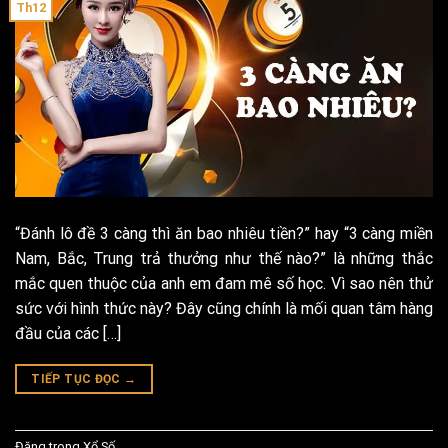
Th12
“Đánh lô đề 3 càng thì ăn bao nhiêu tiền?” hay “3 càng miền
Nam, Bắc, Trung trả thưởng như thế nào?” là những thắc
mắc quen thuộc của anh em đam mê số học. Vì sao nên thử
sức với hình thức này? Đây cũng chính là mối quan tâm hàng
đầu của các […]
TIẾP TỤC ĐỌC
→
Đăng trong
Xổ Số