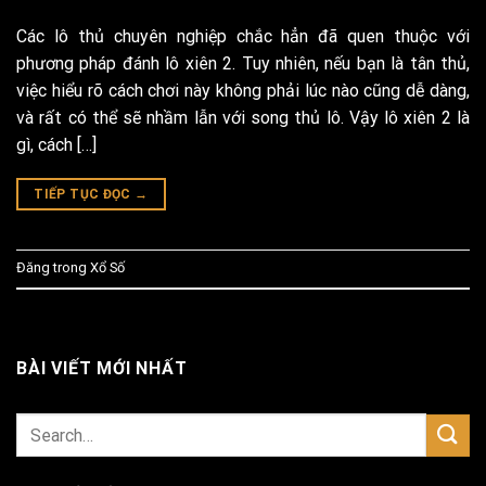
Các lô thủ chuyên nghiệp chắc hẳn đã quen thuộc với
phương pháp đánh lô xiên 2. Tuy nhiên, nếu bạn là tân thủ,
việc hiểu rõ cách chơi này không phải lúc nào cũng dễ dàng,
và rất có thể sẽ nhầm lẫn với song thủ lô. Vậy lô xiên 2 là
gì, cách […]
TIẾP TỤC ĐỌC
→
Đăng trong
Xổ Số
BÀI VIẾT MỚI NHẤT