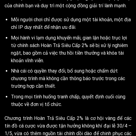
của chính bạn và duy trì một cộng đồng giải trí lành mạnh.
Mỗi người chơi chỉ được sử dụng một tài khoản, một địa
chỉ IP duy nhất để nhận ưu đãi.
Mọi hành vi lạm dụng khuyến mãi, gian lận hoặc trục lợi
từ chính sách Hoàn Trả Siêu Cấp 2% sẽ bị xử lý nghiêm
ngặt, bao gồm cả việc thu hồi tiền thưởng và khóa tài
khoản vĩnh viễn.
Nhà cái có quyền thay đổi, bổ sung hoặc chấm dứt
chương trình mà không cần thông báo trước trong các
trường hợp cần thiết.
Trong mọi tình huống tranh chấp, quyết định cuối cùng
thuộc về đơn vị tổ chức.
Chương trình Hoàn Trả Siêu Cấp 2% là cơ hội vàng để các
tín đồ cá cược vừa được tận hưởng không khí đại lễ 30/4 –
1/5, vừa có thêm nguồn tài chính dồi dào để chinh phục các