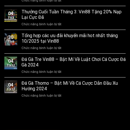
ở
Chức năng bình luận bị tắt
Hoàn
Trả
Thưởng Cuối Tuần Tháng 3: Vin88 Tặng 20% Nạp
04
Siêu
Lại Cực Đã
Th3
Cấp
ở
Chức năng bình luận bị tắt
2%:
Thưởng
Ưu
Cuối
Tổng hợp các ưu đãi khuyến mãi hot nhất tháng
Đãi
30
Tuần
Tại
10/2025 tại Vin88
Th9
Tháng
VIN88
ở
Chức năng bình luận bị tắt
3:
Dịp
Tổng
Vin88
Đại
hợp
Đá Gà Tre Vin88 – Bật Mí Về Luật Chơi Cá Cược Đá
Tặng
Lễ
04
các
20%
Gà 2024
30/4
Th12
ưu
Nạp
–
ở
Chức năng bình luận bị tắt
đãi
Lại
1/5
Đá
khuyến
Cực
Gà
Đá Gà Thomo – Bật Mí Về Cá Cược Dẫn Đầu Xu
mãi
Đã
04
Tre
hot
Hướng 2024
Th12
Vin88
nhất
ở
Chức năng bình luận bị tắt
–
tháng
Đá
Bật
10/2025
Gà
Mí
tại
Thomo
Về
Vin88
–
Luật
Bật
Chơi
Mí
Cá
Về