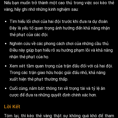
Nếu bạn muốn trở thành một cao thủ trong việc soi kèo thẻ
vàng, hãy ghi nhớ những kinh nghiệm sau:
Tìm hiểu lối chơi của hai đội trước khi đưa ra dự đoán.
Đây là yếu tố quan trọng ảnh hưởng đến khả năng nhận
thẻ phạt của các đội.
Nghiên cứu về các phong cách chơi của những cầu thủ.
Điều này giúp bạn hiểu rõ xu hướng phạm lỗi và khả năng
nhận thẻ phạt của họ.
Xem xét tầm quan trọng của trận đấu đối với cả hai đội.
Trong các trận giao hữu hoặc giải đấu nhỏ, khả năng
xuất hiện thẻ phạt thường thấp.
Cuối cùng, nắm bắt thông tin về trọng tài và tỷ lệ ăn
cược để đưa ra những quyết định chính xác hơn.
Lời Kết
Tóm lại, thì
kèo thẻ vàng
thật sự không quá khó để tham