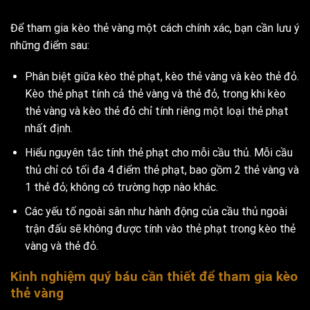
Để tham gia kèo thẻ vàng một cách chính xác, bạn cần lưu ý
những điểm sau:
Phân biệt giữa kèo thẻ phạt, kèo thẻ vàng và kèo thẻ đỏ.
Kèo thẻ phạt tính cả thẻ vàng và thẻ đỏ, trong khi kèo
thẻ vàng và kèo thẻ đỏ chỉ tính riêng một loại thẻ phạt
nhất định.
Hiểu nguyên tắc tính thẻ phạt cho mỗi cầu thủ. Mỗi cầu
thủ chỉ có tối đa 4 điểm thẻ phạt, bao gồm 2 thẻ vàng và
1 thẻ đỏ; không có trường hợp nào khác.
Các yếu tố ngoài sân như hành động của cầu thủ ngoài
trận đấu sẽ không được tính vào thẻ phạt trong kèo thẻ
vàng và thẻ đỏ.
Kinh nghiệm quý báu cần thiết để tham gia kèo
thẻ vàng