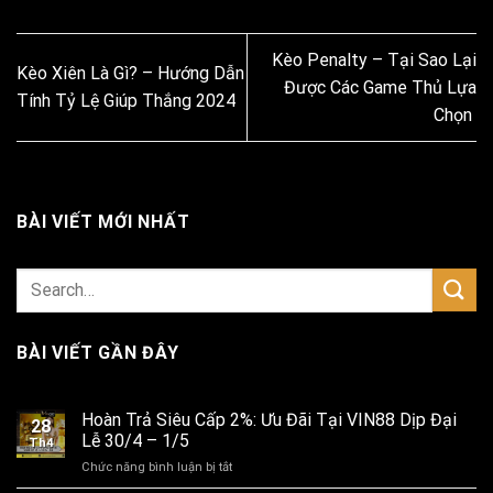
Kèo Penalty – Tại Sao Lại
Kèo Xiên Là Gì? – Hướng Dẫn
Được Các Game Thủ Lựa
Tính Tỷ Lệ Giúp Thắng 2024
Chọn
BÀI VIẾT MỚI NHẤT
BÀI VIẾT GẦN ĐÂY
Hoàn Trả Siêu Cấp 2%: Ưu Đãi Tại VIN88 Dịp Đại
28
Lễ 30/4 – 1/5
Th4
ở
Chức năng bình luận bị tắt
Hoàn