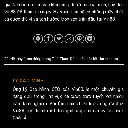
gia. Nếu bạn tự tin vào khả năng dự đoán của mình, hãy đến
Vin88 để tham gia ngay. Hy vọng bạn sẽ có những giây phút
cá cược thú vị và tận hưởng trọn vẹn trận đấu tại Vin88.
Bài viết này được đăng trong
Thể Thao
. Đánh dấu
liên kết thường trực
.
LÝ CAO MINH
Ông Lý Cao Minh, CEO của Vin88, là một chuyên gia
hàng đầu trong lĩnh vực cá cược trực tuyến với nhiều
năm kinh nghiệm. Với tầm nhìn chiến lược, ông đã đưa
Vin88 trở thành một trong những nhà cái uy tín nhất
Châu Á.