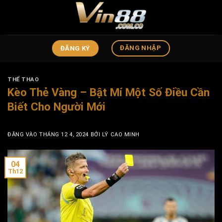
Bỏ
qua
nội
dung
ĐĂNG NHẬP
ĐĂNG KÝ
THỂ THAO
Kèo Thẻ Vàng – Bật Mí Một Số Điều Cần
Biết Cho Người Mới
ĐĂNG VÀO
THÁNG 12 4, 2024
BỞI
LÝ CAO MINH
04
Th12