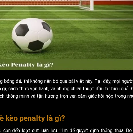
g bóng đá, thì không nên bỏ qua bài viết này. Tại đây, mọi ngườ
à gì, cách thức vận hành, và những chiến thuật đầu tư hiệu quả. 
ch thông minh và tận hưởng trọn vẹn cảm giác hồi hộp trong n
ề kèo penalty là gì?
u cần đến loạt sút luân lưu 11m để quyết định thắng thua. Do