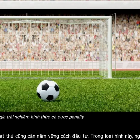
ia trải nghiệm hình thức cá cược penalty
 bet thủ cũng cần nắm vững cách đầu tư. Trong loại hình này, n