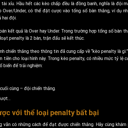
 tài xỉu. Hầu hết các kèo chấp đều là đồng banh, nghĩa là đội 
èo Over/Under, có thể đặt cược vào tổng số bàn thắng, ví dụ n
 hai đội.
oán kết quả là Over hay Under. Trong trường hợp tổng số bàn t
 loạt penalty là 2 bàn, trận đấu sẽ kết thúc.
nh chiến thắng theo thông tin đã cung cấp về “kèo penalty là gì.
n tiền cho loại hình này. Trong kèo penalty, có nhiều mức tỷ lệ 
ổ biến để trải nghiệm:
cuối cùng – đội chiến thắng.
lượt…
ược với thể loại penalty bất bại
ng vẫn có những cách để đạt được chiến thắng. Hãy cùng khám