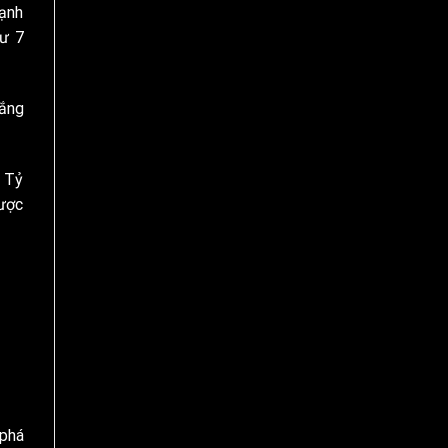
mạnh
hư 7
hắng
” Tỷ
cược
 phá