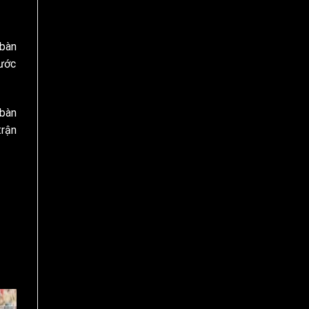
 bàn
rước
 bàn
trận