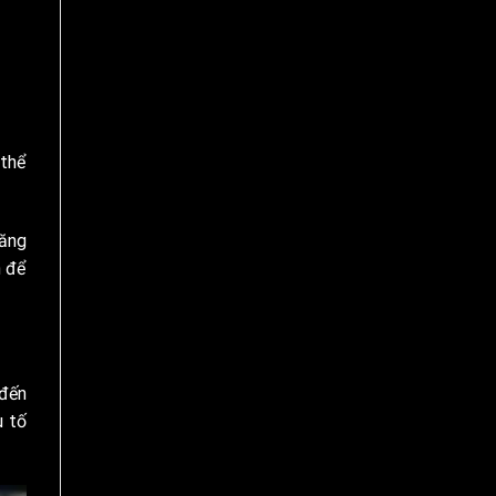
 thể
năng
n để
 đến
u tố