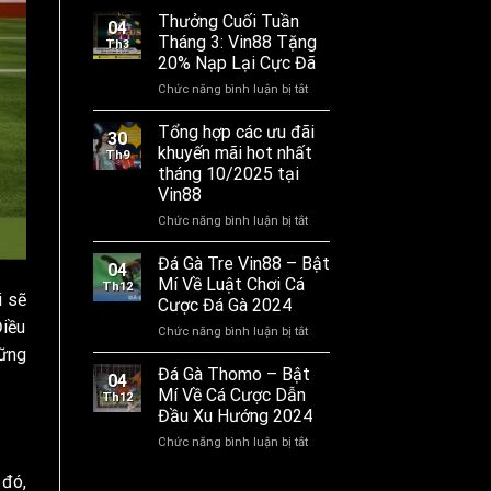
Trả
Thưởng Cuối Tuần
04
Siêu
Tháng 3: Vin88 Tặng
Th3
Cấp
20% Nạp Lại Cực Đã
2%:
ở
Chức năng bình luận bị tắt
Ưu
Thưởng
Đãi
Cuối
Tại
Tổng hợp các ưu đãi
30
Tuần
VIN88
khuyến mãi hot nhất
Th9
Tháng
Dịp
tháng 10/2025 tại
3:
Đại
Vin88
Vin88
Lễ
Tặng
30/4
ở
Chức năng bình luận bị tắt
20%
–
Tổng
Nạp
1/5
hợp
Đá Gà Tre Vin88 – Bật
04
Lại
các
Mí Về Luật Chơi Cá
Th12
Cực
ưu
i sẽ
Cược Đá Gà 2024
Đã
đãi
Điều
ở
Chức năng bình luận bị tắt
khuyến
Đá
mãi
hững
Gà
hot
Đá Gà Thomo – Bật
04
Tre
nhất
Mí Về Cá Cược Dẫn
Th12
Vin88
tháng
Đầu Xu Hướng 2024
–
10/2025
ở
Chức năng bình luận bị tắt
Bật
tại
Đá
Mí
Vin88
Gà
 đó,
Về